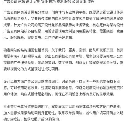
广告公司
建站
设计
定制
宣传
技巧
技术
服务
公司
企业
流程
广告公司网页设计需充分体现，创意性与专业性的平衡，既要通过视觉设计传递
品牌的创意能力，又要通过清晰的信息架构让潜在客户快速了解服务内容与案例
成果，针对广告公司的网页设计兼顾品牌展示与业务转化，核心定位与架构设计
广告公司网站核心目标是，用设计说话用案例证明用服务转化，需围绕创、意展
示、服务解析、案例背书、合作咨询搭建逻辑。
确定网站的结构通常包括首页、关于我们、服务、案例、团队和联系页面，首页
需要有吸引人的视觉元素，突出公司的核心价值主张，服务部分要清晰展示公司
提供的广告服务类型，如品牌策划、数字营销、创意设计等案例展示是关键，需
要以视觉化的方式呈现过往成功项目。
设计风格方面广告公司网站应该现代、时尚色彩可以大胆一些但也要保持专业
感，可以使用动态效果、过渡动画来展示创意，但避免过度设计影响加载速度和
用户体验，响应式设计是必须的，确保在不同设备上都有良好的显示效果。
考虑交互元素导航要简洁明了，案例展示可以用画廊或滑块形式方便用户浏览，
加入悬停效果滚动动画提升互动性，联系表单要简洁，减少用户填写障碍加入明
确CTA按钮，如获取报价或 预约咨询。