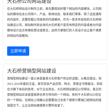
大石桥公司网站建设
在大石桥网站设计制作之前，首先要规划好整个网站的内容模块，公司网
站的模块包含公司简介、产品、新闻动态、联系我们等等，除了这些通用
的内容外，还要挖掘公司独有的内容模块，作为一家多年经验的大石桥网
站建设公司，网站制作前会询问大石桥客户是否有特定的内容或者对内容
模块设计这点有哪些想法或意见，这样方便我们的人员设计出让客户满意
的网站内容模块。
立即申请
大石桥营销型网站建设
营销型网站建设一直以来是备受大石桥客户热议的话题，从概念提出，到
2015-2016年度的泛滥，首页突显产品优势、特点、荣誉证书等做法，到现
在冷静下来后的思考，对于企业而言，大石桥网站建设公司得出，真正的
营销型网站应该是提高转化率为导向的一个网站，有利于大石桥SEO优化
的一个网站，在网站上线确认后需要自己去各个搜索引擎端口把网站的链
接提交下，让企业网站被搜索引擎所收录了。