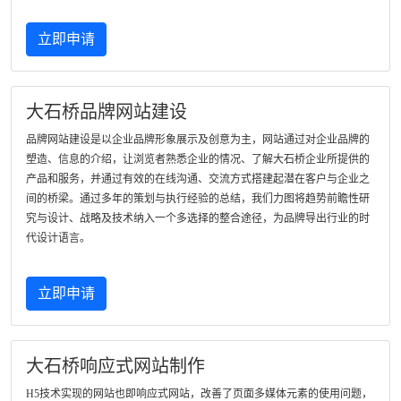
立即申请
大石桥品牌网站建设
品牌网站建设是以企业品牌形象展示及创意为主，网站通过对企业品牌的
塑造、信息的介绍，让浏览者熟悉企业的情况、了解大石桥企业所提供的
产品和服务，并通过有效的在线沟通、交流方式搭建起潜在客户与企业之
间的桥梁。通过多年的策划与执行经验的总结，我们力图将趋势前瞻性研
究与设计、战略及技术纳入一个多选择的整合途径，为品牌导出行业的时
代设计语言。
立即申请
大石桥响应式网站制作
H5技术实现的网站也即响应式网站，改善了页面多媒体元素的使用问题，