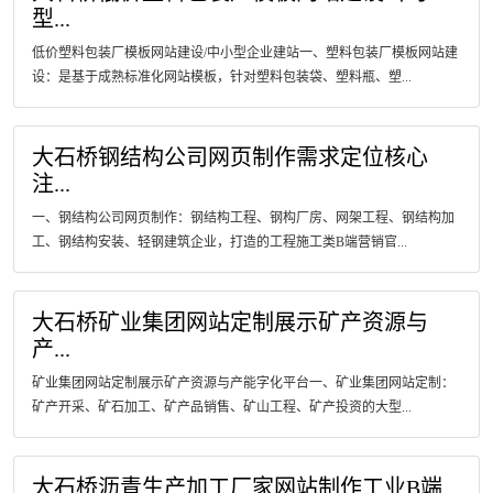
型...
低价塑料包装厂模板网站建设/中小型企业建站一、塑料包装厂模板网站建
设：是基于成熟标准化网站模板，针对塑料包装袋、塑料瓶、塑...
大石桥钢结构公司网页制作需求定位核心
注...
一、钢结构公司网页制作：钢结构工程、钢构厂房、网架工程、钢结构加
工、钢结构安装、轻钢建筑企业，打造的工程施工类B端营销官...
大石桥矿业集团网站定制展示矿产资源与
产...
矿业集团网站定制展示矿产资源与产能字化平台一、矿业集团网站定制：
矿产开采、矿石加工、矿产品销售、矿山工程、矿产投资的大型...
大石桥沥青生产加工厂家网站制作工业B端...