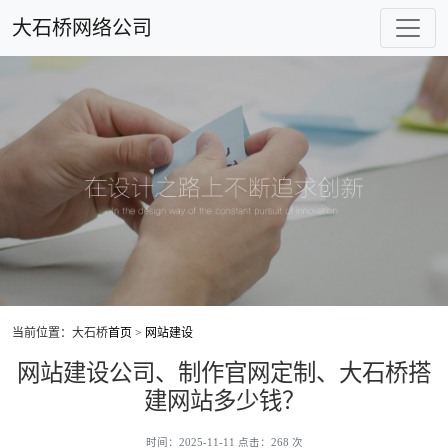
大石桥网络公司
当前位置：大石桥
首页
>
网站建设
网站建设公司、制作官网定制、大石桥搭
建网站多少钱？
时间：2025-11-11 点击：268 次