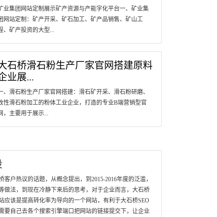
矿业集团网站定制展示矿产资源与产能字化平台一、矿业集
团网站定制：矿产开采、矿石加工、矿产品销售、矿山工
程、矿产投资的大型...
大石桥滑石粉生产厂家官网搭建原料
企业展...
一、滑石粉生产厂家官网搭建：滑石矿开采、滑石粉研磨、
改性滑石粉加工的粉体工业企业，打造的专业B端营销型官
网，主要用于展示...
设
户热议的话题，从概念提出，到2015-2016年度的泛滥，
等做法，到现在冷静下来后的思考，对于企业而言，大石桥
站应该是提高转化率为导向的一个网站，有利于大石桥SEO
需要自己去各个搜索引擎端口把网站的链接提交下，让企业