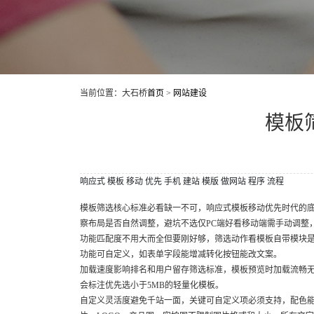
当前位置：大石桥
首页
>
网站建设
模板
响应式
模板
移动
优先
手机
建站
模版
做网站
程序
流程
模板筛选核心标准必看缺一不可，响应式模板移动优先时代的底
察布局是否自然调整，避坑不选仅PC端好看移动端需手动调整
功能匹配度不用大而全但要刚好够，筛选动作看模板自带模块
功能可自定义，如表单字段能增减转化按钮能改文案。
加载速度影响排名和用户留存筛选标准，模板预览时加载流畅无
会标注优先选小于5MB的轻量化模板。
自定义灵活度避免千站一面，关键可自定义项必须支持，配色