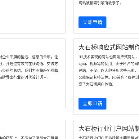
网站被搜索引擎所收录了。
立即申请
大石桥响应式网站制
对企业品牌的塑造、信息的介绍，让
H5技术实现的网站也即响应式网站
务，并通过有效的在线沟通、交流方
动画、视频等的使用，由于所占的网
行经验的总结，我们力图将趋势前瞻
建站，不仅可以大胆使用这些元素，
品牌导出行业的时代设计语言。
又能保证其整洁性。H5兼容了各种
高了大石桥用户体验。
立即申请
大石桥行业门户网站
色的搭配上，不能为了吸引大石桥用
大石桥行业门户网站建设主要是相对