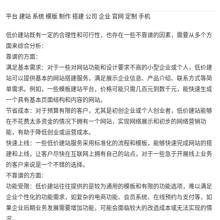
平台
建站
系统
模版
制作
搭建
公司
企业
官网
定制
手机
低价建站既有一定的合理性和可行性，也存在一些不靠谱的因素，需要从多个方
面来综合分析：
靠谱的方面：
满足基本需求：对于一些对网站功能和设计要求不高的小型企业或个人，低价建
站可以提供基本的网站搭建服务，满足展示企业信息、产品介绍、联系方式等简
单需求。例如，一些模板建站平台，价格可能只需几百元到数千元，能快速生成
一个具有基本页面结构和内容的网站。
节省成本：对于预算有限的客户，尤其是初创企业或个人创业者，低价建站能够
在不花费太多资金的情况下拥有一个网站，实现网络展示和初步的网络营销功
能，有助于降低创业或运营成本。
快速上线：一些低价建站服务采用标准化的流程和模板，能够快速完成网站的搭
建和上线，让客户尽快在互联网上拥有自己的站点，对于一些急于开展线上业务
的客户来说是一个不错的选择。
不靠谱的方面：
功能受限：低价建站往往提供的是较为通用的模板和有限的功能选项，难以满足
企业个性化的功能需求，如复杂的电商功能、会员系统、在线预约与支付等，如
果企业后期业务发展需要增加功能，可能会面临较大的改造成本或无法实现的情
况。