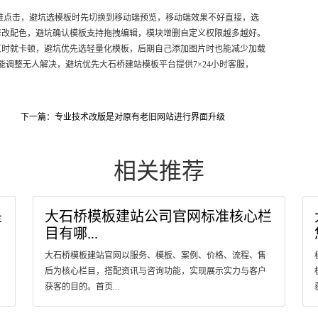
难点击，避坑选模板时先切换到移动端预览，移动端效果不好直接，选
修改配色，避坑确认模板支持拖拽编辑，模块增删自定义权限越多越好。
览时就卡顿，避坑优先选轻量化模板，后期自己添加图片时也能减少加载
能调整无人解决，避坑优先大石桥建站模板平台提供7×24小时客服，
下一篇：专业技术改版是对原有老旧网站进行界面升级
相关推荐
是
大石桥模板建站公司官网标准核心栏
目有哪...
大石桥模板建站官网以服务、模板、案例、价格、流程、售
后为核心栏目，搭配资讯与咨询功能，实现展示实力与客户
获客的目的。首页...