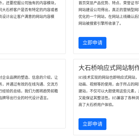
外，还要挖掘公司独有的内容模块，
首页突显产品优势、特点、荣誉证书
问大石桥客户是否有特定的内容或者
网站建设公司得出，真正的营销型网
员设计出让客户满意的网站内容模
优化的一个网站，在网站上线确认后
网站被搜索引擎所收录了。
立即申请
大石桥响应式网站制
对企业品牌的塑造、信息的介绍，让
H5技术实现的网站也即响应式网站
务，并通过有效的在线沟通、交流方
动画、视频等的使用，由于所占的网
行经验的总结，我们力图将趋势前瞻
建站，不仅可以大胆使用这些元素，
品牌导出行业的时代设计语言。
又能保证其整洁性。H5兼容了各种
高了大石桥用户体验。
立即申请