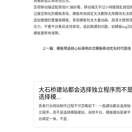
再看颜值实用永远优先，
忽视移动端适配表现PC端好看，移动端文字过小排版错乱按钮
过度定制化的模板表现，模板布局固定无法删除无用模块无法
选加载慢的重量级模板，表现模板包含大量动画、高清大图预
压力，不看平台售后支持表现，选后期遇到问题、如模板bug功
模板更新有保障。
上一篇：模板筛选核心标准响应式模板移动优先时代底线
大石桥建站都会选择独立程序而不
选择模...
各类行业网站制作过程不可忽略如下：一般建站都会选择独
立程序，而不是选择模版建站，自助平台，模版建站是被平
台绑定一体，不是...