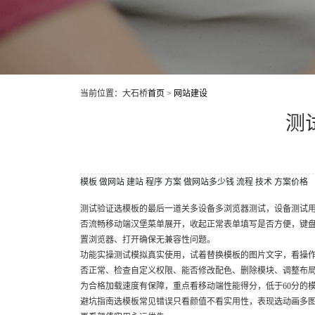
当前位置：大石桥
首页
>
网站建设
测
模板
做网站
建站
程序
方案
做网站多少钱
流程
技术
方案价格
测试验证选模板的最后一道关多设备多浏览器测试，设备测试
否流畅移动端汉堡菜单展开，收起正常表单填写是否方便，键
置浏览器、打开确保无兼容性问题。
功能实操测试模拟真实使用，试着替换模板的图片文字，看操
否正常、检查自定义权限、能否修改配色、删除模块、调整布局、性
为合格加载速度有保障，重点看移动端性能得分，低于60分的
避坑指南选模板常见错误只看颜值不看实用性，表现选动画多