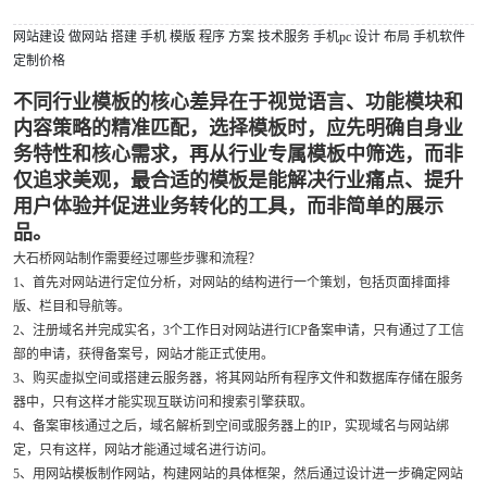
网站建设
做网站
搭建
手机
模版
程序
方案
技术服务
手机pc
设计
布局
手机软件
定制价格
不同行业模板的核心差异在于视觉语言、功能模块和
内容策略的精准匹配，选择模板时，应先明确自身业
务特性和核心需求，再从行业专属模板中筛选，而非
仅追求美观，最合适的模板是能解决行业痛点、提升
用户体验并促进业务转化的工具，而非简单的展示
品。
大石桥网站制作需要经过哪些步骤和流程？
1、首先对网站进行定位分析，对网站的结构进行一个策划，包括页面排面排
版、栏目和导航等。
2、注册域名并完成实名，3个工作日对网站进行ICP备案申请，只有通过了工信
部的申请，获得备案号，网站才能正式使用。
3、购买虚拟空间或搭建云服务器，将其网站所有程序文件和数据库存储在服务
器中，只有这样才能实现互联访问和搜索引擎获取。
4、备案审核通过之后，域名解析到空间或服务器上的IP，实现域名与网站绑
定，只有这样，网站才能通过域名进行访问。
5、用网站模板制作网站，构建网站的具体框架，然后通过设计进一步确定网站