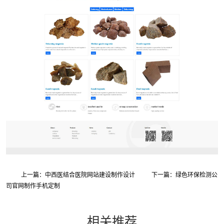
上一篇：中西医结合医院网站建设制作设计
下一篇：绿色环保检测公
司官网制作手机定制
相关推荐