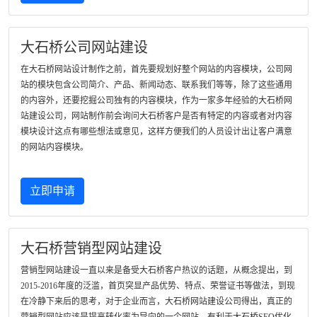
大石桥公司网站建设
在大石桥网站设计制作之前，首先要规划好整个网站的内容模块，公司网
站的模块包含公司简介、产品、新闻动态、联系我们等等，除了这些通用
的内容外，还要挖掘公司独有的内容模块，作为一家多年经验的大石桥网
站建设公司，网站制作前会询问大石桥客户是否有特定的内容或者对内容
模块设计这点有哪些想法或意见，这样方便我们的人员设计出让客户满意
的网站内容模块。
立即申请
大石桥营销型网站建设
营销型网站建设一直以来是备受大石桥客户热议的话题，从概念提出，到
2015-2016年度的泛滥，首页突显产品优势、特点、荣誉证书等做法，到现
在冷静下来后的思考，对于企业而言，大石桥网站建设公司得出，真正的
营销型网站应该是提高转化率为导向的一个网站，有利于大石桥SEO优化